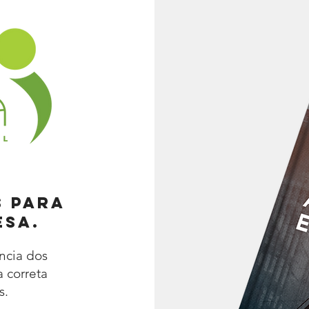
s para
esa.
ncia dos
 correta
s.